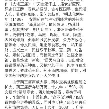
作《皮场王庙》：“刀圭遗宋主，庙食岁应深。
异迹归王爵，灵氛起昼阴。古今医国手，生死活
人心。礼祷纷如蚁，常闻萧鼓音。”明成化丙午
年（1486），安国药肆与驻安国经营的外籍客
商纷纷捐款，“新其庙宇，饰其象设，拓其址
墓，创其燕寝”。明万历年间，张怀泉修葺药王
庙，史载曰∶“迩来、马殿、廊庑、围墙、障壁，
因风雨倾颓、似非所以妥神灵者。公乃布诚心，
捐俸余，命义民焉。延忠等劝募少许，鸩工聚
财，适兴土木，民皆乐于趋事。更二朔，功告
成。规制仍规旧贯，而檐阿之华彩，边幅之整
饰，较昔焕然一新矣。”居民马自贵，自出黄金
百镒重塑药王神像，又捐地若干亩，以岁收租米
供香火，并建药王庙。药王庙的增修、扩建，对
安国药业的振兴起了巨大的作用。
由于药王庙声威大振，药材交易规模也随之
扩大。药王庙所存明万历二十六年（1598）碑
文载∶“时清明寒食，四方瞻仰进香，赛祷于祠
下，车毂填门，非淫祀也。”这不仅说明了四方
百姓瞻仰进香的景况，同时也反映了庙会的兴旺
和药市的繁荣。万历三十六年（1608），庙宇