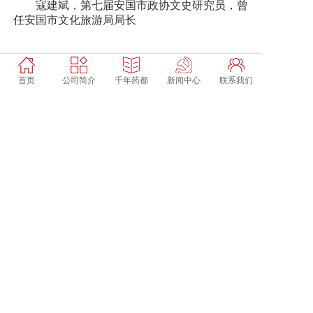
寇建斌，第七届安国市政协文史研究员，曾
任安国市文化旅游局局长
首页
公司简介
千年药都
新闻中心
联系我们
上一篇: 天下第一药市——清、民国时期安国药市的鼎盛
下一篇: 香火到庙会——宋元时期安国药市逐渐兴起
暂时还没有评论，当第一个评论者吧！
发表评论