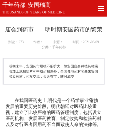
千年药都 安国瑞高
THOUSANDS OF YEARS OF MEDICINE
首页
庙会到药市——明时期安国药市的繁荣
公司简介
浏览：
273
作者：
来源：
时间：2021-08-09
千年药都
分类：千年药都
新闻中心
明朝末年，安国药市规模不断扩大，除安国自身种植药材采
收加工炮制饮片和中成药制造外，全国各地药材客商来安国
联系我们
买卖药材，相互交流，天天有市，随时成交
在我国医药史上,明代是一个药学事业蓬勃
发展的重要历史阶段。明代朝延对医药比较重
视，建立了比较严格的医药管理制度，包括设立
医药机构、发展医药教育、制定收购和检验药材
以及对行医者因用药不当而致伤人命的法律等。