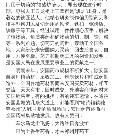
门用于切药的“福盛炉”药刀，即出现在这个时
期。枣强人王云龙祖上三辈都是“烘炉”出身，是
著名的铁匠艺人。他精心研究制作偏刃型药刀和
排字型镑刀以及切药用的铁卡、铁扣、锯齿版、
铁碾子等工具，经过试用，件件顺心应手，解决
了植物药、角质类药和矿物药的切、制、镑、粉
等一系列难题。切药刀的问世，轰动了全国各
地，大家纷纷来安国购刀买药。回去后自切，自
用，方便至极。药刀和制药工具的创造和发明，
是安国人民在发展重要事业上的贡献之一。
明朝末年，安国药市规模不断扩大，除安国
自身种植药材、采收加工、炮制饮片和中成药制
造外，全国各地药材客商来安国买卖药材，相互
交流，天天有市，随时成交。外地客商携药材来
安国销售者，有的挑担，有的装车运输，在通往
安国县城的几条大道上，都能看到“轮蹄辐辏驰
奔祁州”人喊马嘶的热闹场面，安国药市逐渐向
全国药材集散地发展。故有人赞曰：
车水马龙尘飞扬，大路终日奔波忙
只为土香生药香，才来祁州拜药王