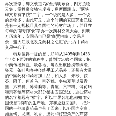
再次重修，碑文载道∶“岁至清明寒食，四方货物
云集，贡牲帛金钱告虔者，肩摩而毂击。”两块
碑文都有“四方”二字，一个说的是人多，一个说
的是物多，由此可见，这个时期的安国药市已经
是有一定规模且具全国性的药材市场了，并且在
每年的“清明寒食”举办一次药材交流大会。到明
万历末年，安国药市已是“商贾辐臻，交易月
余，盖大江以北发兑药材之总汇”的北方中药材
交易中心了。
特别值得一提的是，郑和从1405年到1433
年7次下西洋的旅程中，曾到过30多个国家，把
中药传播到亚、欧各地。每次出航除携带绸缎、
瓷器、茶叶和各种传统手工艺品外，还带有大量
的中国药材和药材加工品，如人参、朱砂、茯
苓、附子、何首乌、荆芥穗、冬虫夏草以及青
黛、六神粬、薄荷脑等。青黛、六神粬、薄荷脑
和荆芥穗等药材大部分都由安国选送，这些药材
的名字都冠有“祁”字。所以世界各地也都知道安
国便是“祁药”的生产地。郑和返航回国时，把外
国的一些珍贵药品也带了回来，以补国内空白，
如血竭、龙脑、乳香、没药和好望角产的芦荟