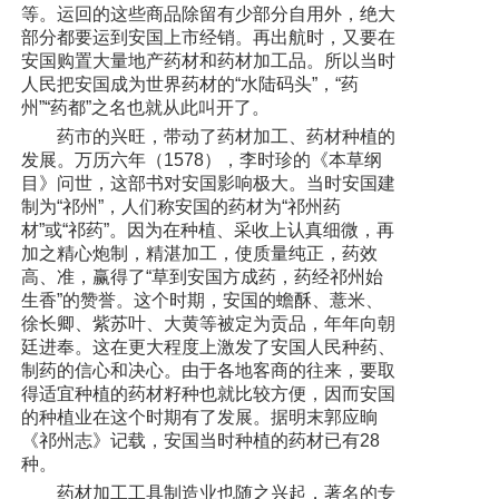
等。运回的这些商品除留有少部分自用外，绝大
部分都要运到安国上市经销。再出航时，又要在
安国购置大量地产药材和药材加工品。所以当时
人民把安国成为世界药材的“水陆码头”，“药
州”“药都”之名也就从此叫开了。
药市的兴旺，带动了药材加工、药材种植的
发展。万历六年（1578），李时珍的《本草纲
目》问世，这部书对安国影响极大。当时安国建
制为“祁州”，人们称安国的药材为“祁州药
材”或“祁药”。因为在种植、采收上认真细微，再
加之精心炮制，精湛加工，使质量纯正，药效
高、准，赢得了“草到安国方成药，药经祁州始
生香”的赞誉。这个时期，安国的蟾酥、薏米、
徐长卿、紫苏叶、大黄等被定为贡品，年年向朝
廷进奉。这在更大程度上激发了安国人民种药、
制药的信心和决心。由于各地客商的往来，要取
得适宜种植的药材籽种也就比较方便，因而安国
的种植业在这个时期有了发展。据明末郭应晌
《祁州志》记载，安国当时种植的药材已有28
种。
药材加工工具制造业也随之兴起，著名的专