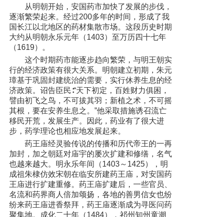
从明朝开始，安国药市加快了发展的步伐，
逐渐繁荣起来。经过200多年的时间，形成了我
国长江以北地区的药材集散市场。这段历史时期
大约从明朝永乐元年（1403）至万历四十七年
（1619）。
这个时期药市能逐步趋向繁荣，与明王朝实
行的经济政策有很大关系。明朝建立初期，朱元
璋基于巩固封建统治的需要，实行休养生息的经
济政策。诏告臣民∶“天下初定，百姓财力俱困，
譬由初飞之鸟，不可拔其羽；新植之术，不可摇
其根，要在安养生息之。”他采取措施诱召流亡
移民开荒，发展生产。因此，药业有了很大进
步，药学理论也相应地发展起来。
药王庙经灵验传说的传播和历代帝王的一再
加封，加之朝廷对庙宇的屡次扩建和修缮，名气
也越来越大。明永乐年间（1403～1425），明
成祖朱棣仿效宋朝在临安所建药王庙，对安国药
王庙进行扩建重修。药王庙扩建后，一些官员、
名流和药界商人倍加颂扬，各地的善男信女也纷
纷来药王庙进香祭拜，药王庙逐渐成为寻医问药
聚集地。成化二十年（1484），祁州知州童潮